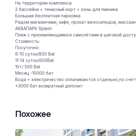
️На территории комплекса:
2 бассейна + тенисный корт + зоны для пикника
️Большая бесплатная парковка
️Рядом магазинчики, кафе, прокат велосипедов, масса
АКВАПАРК Splash ️
️Пляж с приземляющимися самолётами️ в шаговой досту
Стоимость:
Посуточно:
6-10 суток/800 Bat
11-14 суток/600Bat
15+/ 500 Bat
Месяц -10000 бат
Вода + электричество оплачиваются отдельно,по счет
+3000 бат возвратный депозит
Похожее