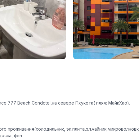
е 777 Beach Condotel,на севере Пхукета( пляж МайкХао).
го проживания(холодильник, эл.плита,эл.чайник,микроволнов
доска, фен