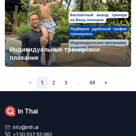
Индивидуальные тренировки
плавания
«
1
2
3
...
48
»
In Thai
info@inth.ai
+1 50 537 53 082