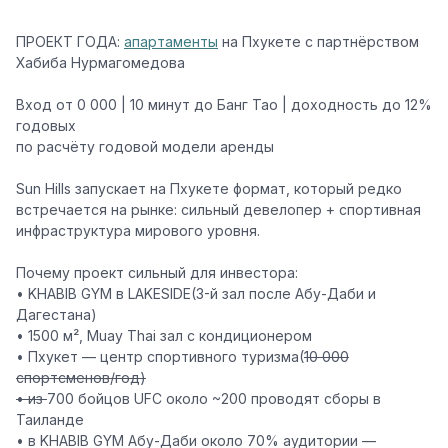
ПРОЕКТ ГОДА:
апартаменты
на Пхукете с партнёрством
Хабиба Нурмагомедова
Вход от 0 000 | 10 минут до Банг Тао | доходность до 12%
годовых
по расчёту годовой модели аренды
Sun Hills запускает на Пхукете формат, который редко
встречается на рынке: сильный девелопер + спортивная
инфраструктура мирового уровня.
Почему проект сильный для инвестора:
• KHABIB GYM в LAKESIDE(3-й зал после Абу-Даби и
Дагестана)
• 1500 м², Muay Thai зал с кондиционером
• Пхукет — центр спортивного туризма(
10 000
спортсменов/год)
• из
700 бойцов UFC около ~200 проводят сборы в
Таиланде
• в KHABIB GYM Абу-Даби около 70% аудитории —