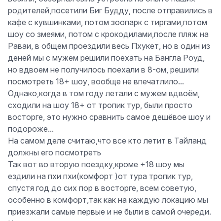
родителей,посетили Биг Будду, после отправились в
кафе с кувшинками, потом зоопарк с тиргами,потом
шоу со змеями, потом с крокодилами,после пляж на
Раваи, в общем проездили весь Пхукет, но в один из
деней мы с мужем решили поехать на Бангла Роуд,
но вдвоем не получилось поехали в 8-ом, решили
посмотреть 18+ шоу, вообще не впечатлило...
Однако,когда в том году летали с мужем вдвоём,
сходили на шоу 18+ от тропик тур, были просто
восторге, это нужно сравнить самое дешёвое шоу и
подороже...
На самом деле считаю,что все кто летит в Тайланд
должны его посмотреть
Так вот во вторую поездку,кроме +18 шоу мы
ездили на пхи пхи(комфорт )от тура тропик тур,
спустя год до сих пор в восторге, всем советую,
особенно в комфорт,так как на каждую локацию мы
приезжали самые первые и не были в самой очереди.