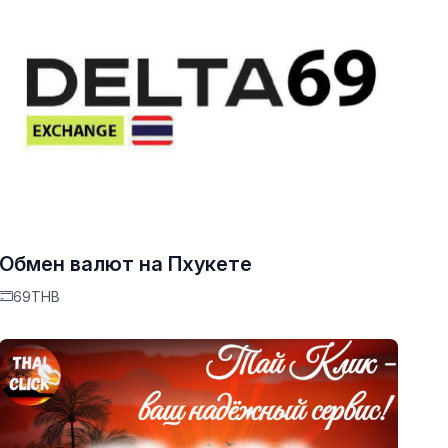
Обмен валют на Пхукете
69THB