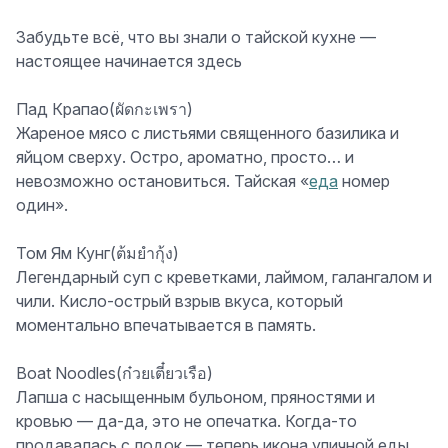
Забудьте всё, что вы знали о тайской кухне —
настоящее начинается здесь
Пад Крапао(ผัดกะเพรา)
Жареное мясо с листьями священного базилика и
яйцом сверху. Остро, ароматно, просто… и
невозможно остановиться. Тайская «
еда
номер
один».
Том Ям Кунг(ต้มยำกุ้ง)
Легендарный суп с креветками, лаймом, галангалом и
чили. Кисло-острый взрыв вкуса, который
моментально впечатывается в память.
Boat Noodles(ก๋วยเตี๋ยวเรือ)
Лапша с насыщенным бульоном, пряностями и
кровью — да-да, это не опечатка. Когда-то
продавалась с лодок — теперь икона уличной еды.