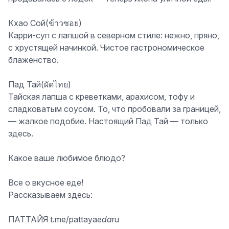
Кхао Сой(ข้าวซอย)
Карри-суп с лапшой в северном стиле: нежно, пряно,
с хрустящей начинкой. Чистое гастрономическое
блаженство.
Пад Тай(ผัดไทย)
Тайская лапша с креветками, арахисом, тофу и
сладковатым соусом. То, что пробовали за границей,
— жалкое подобие. Настоящий Пад Тай — только
здесь.
Какое ваше любимое блюдо?
Все о вкусное еде!
Рассказываем здесь:
ПАТТАЙЯ t.me/pattaya
eda
ru