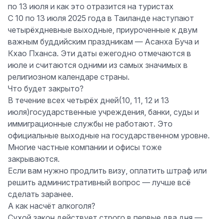
по 13 июля и как это отразится на туристах
С 10 по 13 июля 2025 года в Таиланде наступают
четырёхдневные выходные
, приуроченные к двум
важным буддийским праздникам —
Асанха Буча
и
Кхао Пханса
. Эти даты ежегодно отмечаются в
июле и считаются одними из самых значимых в
религиозном календаре страны.
Что будет закрыто?
В течение всех четырёх дней(10, 11, 12 и 13
июля)
государственные учреждения, банки, суды и
иммиграционные службы не работают
. Это
официальные выходные на государственном уровне.
Многие частные компании и офисы тоже
закрываются.
Если вам нужно продлить визу, оплатить штраф или
решить административный вопрос — лучше всё
сделать заранее.
А как насчёт алкоголя?
Сухой закон
действует строго в первые два дня —