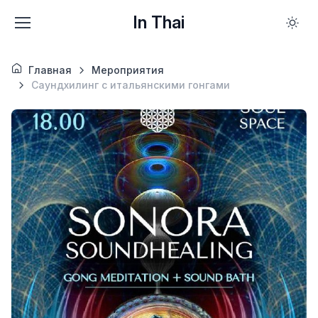
In Thai
Главная
Мероприятия
Саундхилинг с итальянскими гонгами