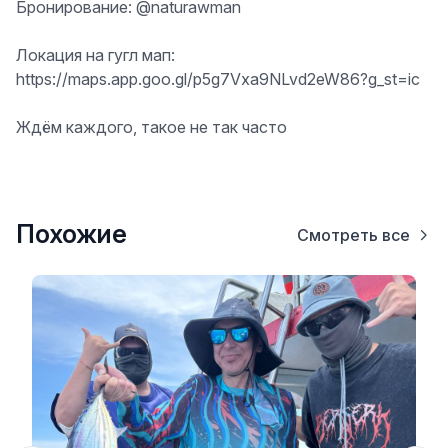
Бронирование: @naturawman
Локация на гугл мап:
https://maps.app.goo.gl/p5g7Vxa9NLvd2eW86?g_st=ic
Ждём каждого, такое не так часто
Похожие
Смотреть все