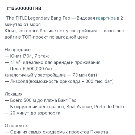
6500000THB
️ The TITLE Legendary Bang Tao — Видовая
квартира
в 2
минутах от моря ️
Юнит, которого больше нет у застройщика — ваш шанс
войти в ТОП-проект по выгодной цене
На продаже:
— Юнит I704, 7 этаж
— 41 м², идеально для аренды и проживания
— Цена: 6,500,000 бат
(аналогичный у застройщика — 7.3 млн бат)
— Лизхолд(возможность фрихолда + 300 тыс. бат)
Локация:
— Всего 500 м до пляжа Банг Тао
— В окружении ресторанов, Boat Avenue, Porto de Phuket
— 20 минут до аэропорта
О проекте:
— Один из самых ожидаемых проектов Пхукета