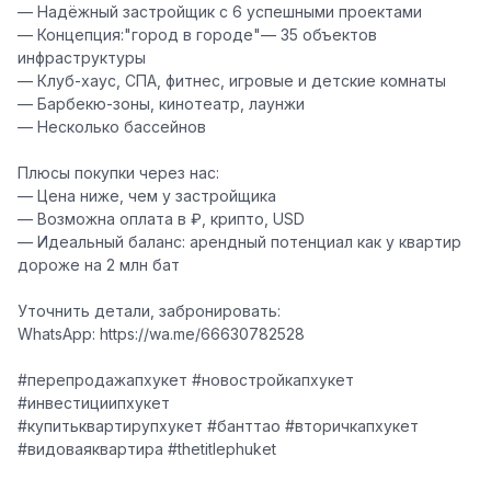
— Надёжный застройщик с 6 успешными проектами
— Концепция:"город в городе"— 35 объектов
инфраструктуры
— Клуб-хаус, СПА, фитнес, игровые и детские комнаты
— Барбекю-зоны, кинотеатр, лаунжи
— Несколько бассейнов
Плюсы покупки через нас:
— Цена ниже, чем у застройщика
— Возможна оплата в ₽, крипто, USD
— Идеальный баланс: арендный потенциал как у квартир
дороже на 2 млн бат
Уточнить детали, забронировать:
WhatsApp: https://wa.me/66630782528
#перепродажапхукет #новостройкапхукет
#инвестициипхукет
#купитьквартирупхукет #банттао #вторичкапхукет
#видоваяквартира #thetitlephuket