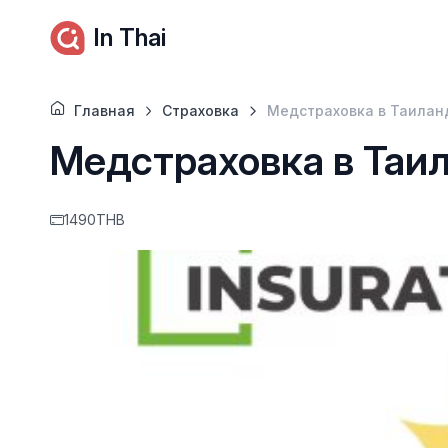
In Thai
Главная
Страховка
Медстраховка в Таилан
Медстраховка в Таи
1490THB