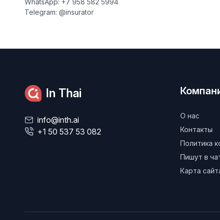
WhatsApp: +7 958 582 5994
Telegram: @insurator
Компан
In Thai
О нас
info@inth.ai
Контакты
+1 50 537 53 082
Политика 
Пишут в ч
Карта сайт