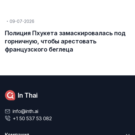
09-07-2026
Полиция Пхукета замаскировалась под
горничную, чтобы арестовать
французского беглеца
In Thai
info@inth.ai
+1 50 537 53 082
Компания