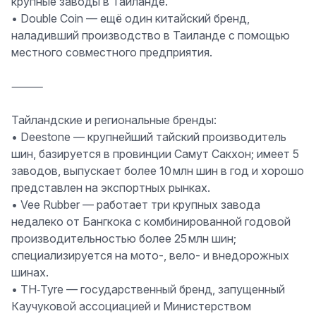
крупные заводы в Таиланде.
•
Double Coin
— ещё один китайский бренд,
наладивший производство в Таиланде с помощью
местного совместного предприятия.
⸻
Тайландские и региональные бренды:
•
Deestone
— крупнейший тайский производитель
шин, базируется в провинции Самут Сакхон; имеет 5
заводов, выпускает более 10 млн шин в год и хорошо
представлен на экспортных рынках.
•
Vee Rubber
— работает три крупных завода
недалеко от Бангкока с комбинированной годовой
производительностью более 25 млн шин;
специализируется на мото-, вело- и внедорожных
шинах.
•
TH‑Tyre
— государственный бренд, запущенный
Каучуковой ассоциацией и Министерством