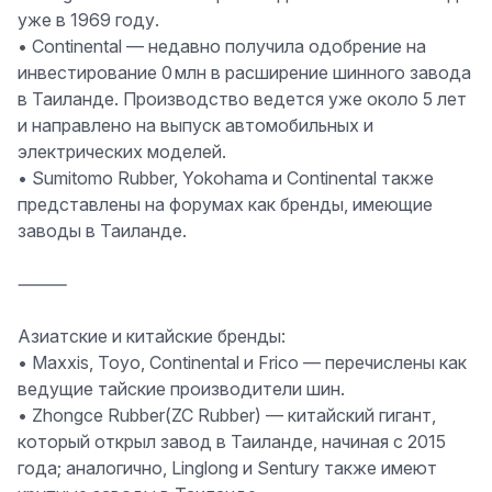
уже в 1969 году.
•
Continental
— недавно получила одобрение на
инвестирование 0 млн в расширение шинного завода
в Таиланде. Производство ведется уже около 5 лет
и направлено на выпуск автомобильных и
электрических моделей.
•
Sumitomo Rubber
,
Yokohama
и
Continental
также
представлены на форумах как бренды, имеющие
заводы в Таиланде.
⸻
Азиатские и китайские бренды:
•
Maxxis
,
Toyo
,
Continental
и
Frico
— перечислены как
ведущие тайские производители шин.
•
Zhongce Rubber(ZC Rubber)
— китайский гигант,
который открыл завод в Таиланде, начиная с 2015
года; аналогично,
Linglong
и
Sentury
также имеют