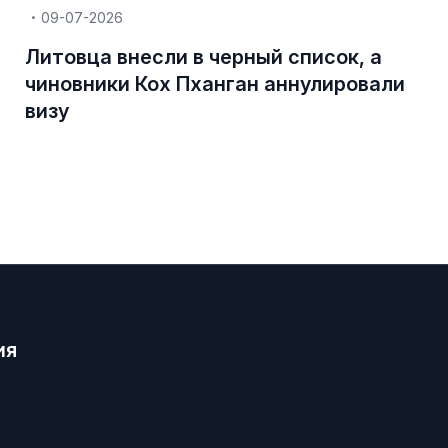
09-07-2026
Литовца внесли в черный список, а
чиновники Кох Пханган аннулировали
визу
ия