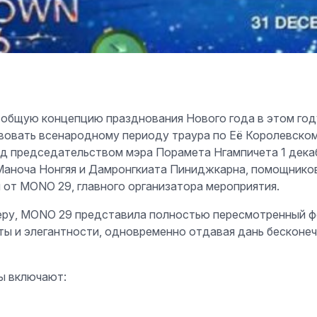
общую концепцию празднования Нового года в этом год
твовать всенародному периоду траура по Её Королевско
од председательством мэра Порамета Нгампичета 1 декаб
Маноча Нонгяя и Дамронгкиата Пиниджкарна, помощников
 от MONO 29, главного организатора мероприятия.
ру, MONO 29 представила полностью пересмотренный 
ты и элегантности, одновременно отдавая дань бесконе
ы включают: