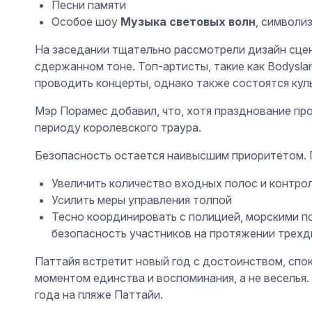
Песни памяти
Особое шоу
Музыка световых волн
, символи
На заседании тщательно рассмотрели дизайн сцен
сдержанном тоне. Топ-артисты, такие как Bodyslam,
проводить концерты, однако также состоятся кул
Мэр Порамес добавил, что, хотя празднование про
периоду королевского траура.
Безопасность остается наивысшим приоритетом. 
Увеличить количество входных полос и контро
Усилить меры управления толпой
Тесно координировать с полицией, морскими п
безопасность участников на протяжении трехд
Паттайя встретит новый год с достоинством, спо
моментом единства и воспоминания, а не веселья
года на пляже Паттайи.