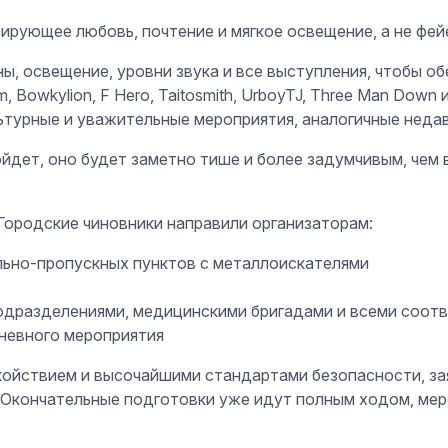
зирующее любовь, почтение и мягкое освещение, а не фей
ы, освещение, уровни звука и все выступления, чтобы о
 Bowkylion, F Hero, Taitosmith, UrboyTJ, Three Man Down 
ьтурные и уважительные мероприятия, аналогичные неда
йдет, оно будет заметно тише и более задумчивым, чем 
Городские чиновники направили организаторам:
льно-пропускных пунктов с металлоискателями
одразделениями, медицинскими бригадами и всеми соот
невного мероприятия
койствием и высочайшими стандартами безопасности, за
. Окончательные подготовки уже идут полным ходом, мер