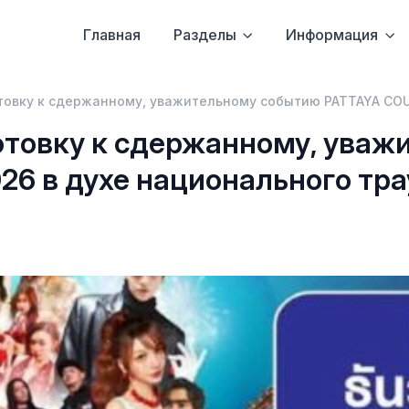
Главная
Разделы
Информация
товку к сдержанному, уважительному событию PATTAYA CO
отовку к сдержанному, уваж
 в духе национального тра