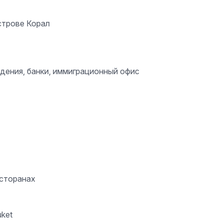
острове Корал
дения, банки, иммиграционный офис
есторанах
uket