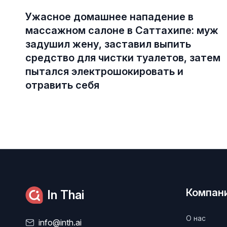
Ужасное домашнее нападение в
массажном салоне в Саттахипе: муж
задушил жену, заставил выпить
средство для чистки туалетов, затем
пытался электрошокировать и
отравить себя
Компан
In Thai
О нас
info@inth.ai