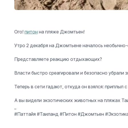
Ого!
питон
на пляже Джомтьен!
Утро 2 декабря на Джомтьене началось необычно-
Представляете реакцию отдыхающих?
Власти быстро среагировали и безопасно убрали 
Теперь в сети гадают, откуда он взялся: приплыл 
А вы видели экзотических животных на пляжах Та
_
#Паттайя #Таиланд #Питон #Джомтьен #Экзотика