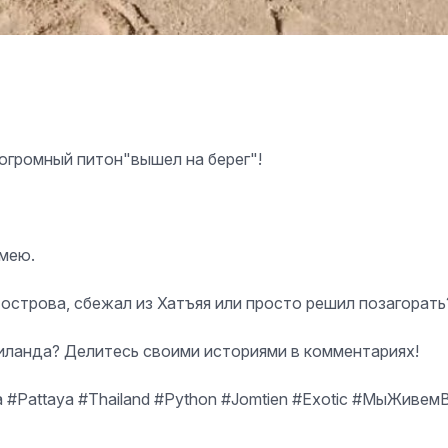
огромный питон"вышел на берег"!
змею.
с острова, сбежал из Хатъяя или просто решил позагорать
иланда? Делитесь своими историями в комментариях!
 #Pattaya #Thailand #Python #Jomtien #Exotic #МыЖив