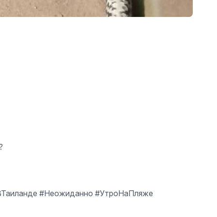
?
емВТаиланде #Неожиданно #УтроНаПляже