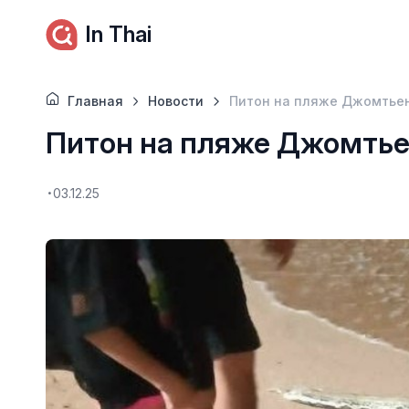
In Thai
Главная
Новости
Питон на пляже Джомтье
Питон на пляже Джомть
03.12.25