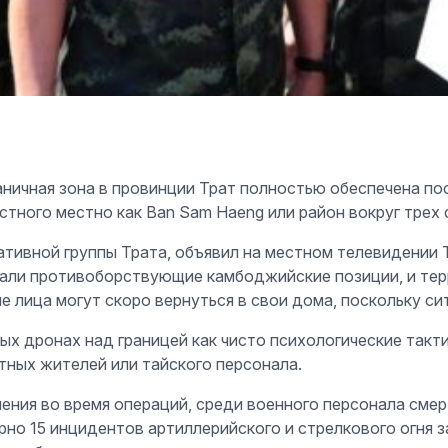
пограничная зона в провинции Трат полностью обеспечена
стного местно как Ban Sam Haeng или район вокруг трех 
тивной группы Трата, объявил на местном телевидении Т
вали противоборствующие камбоджийские позиции, и тер
е лица могут скоро вернуться в свои дома, поскольку си
ых дронах над границей как чисто психологические такт
тных жителей или тайского персонала.
нения во время операций, среди военного персонала сме
но 15 инцидентов артиллерийского и стрелкового огня з