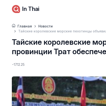
In Thai
Главная
Новости
Тайские королевские морские пехотинцы объяви
Тайские королевские мор
провинции Трат обеспеч
17.12.25