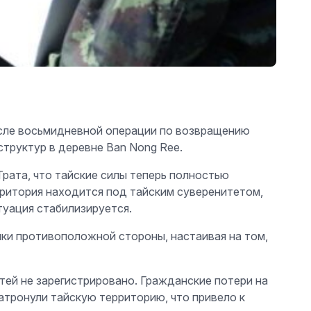
 после восьмидневной операции по возвращению
структур в деревне Ban Nong Ree.
рата, что тайские силы теперь полностью
ритория находится под тайским суверенитетом,
туация стабилизируется.
ики противоположной стороны, настаивая на том,
ртей не зарегистрировано. Гражданские потери на
атронули тайскую территорию, что привело к