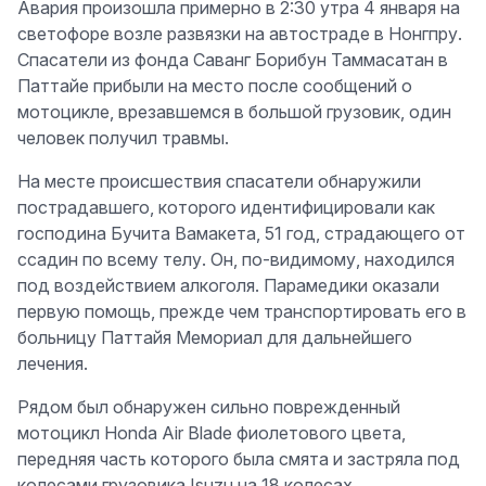
Авария произошла примерно в 2:30 утра 4 января на
светофоре возле развязки на автостраде в Нонгпру.
Спасатели из фонда Саванг Борибун Таммасатан в
Паттайе прибыли на место после сообщений о
мотоцикле, врезавшемся в большой грузовик, один
человек получил травмы.
На месте происшествия спасатели обнаружили
пострадавшего, которого идентифицировали как
господина Бучита Вамакета, 51 год, страдающего от
ссадин по всему телу. Он, по-видимому, находился
под воздействием алкоголя. Парамедики оказали
первую помощь, прежде чем транспортировать его в
больницу Паттайя Мемориал для дальнейшего
лечения.
Рядом был обнаружен сильно поврежденный
мотоцикл Honda Air Blade фиолетового цвета,
передняя часть которого была смята и застряла под
колесами грузовика Isuzu на 18 колесах,