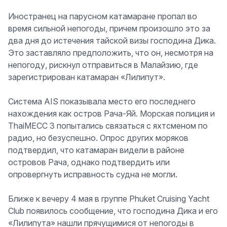
Иностранец на парусном катамаране пропал во
время сильной непогоды, причем произошло это за
два дня до истечения тайской визы господина Дика.
Это заставляло предположить, что он, несмотря на
непогоду, рискнул отправиться в Малайзию, где
зарегистрирован катамаран «Лилипут».
Система AIS показывала место его последнего
нахождения как остров Рача-Яй. Морская полиция и
ThaiMECC 3 попытались связаться с яхтсменом по
радио, но безуспешно. Опрос других моряков
подтвердил, что катамаран видели в районе
островов Рача, однако подтвердить или
опровергнуть исправность судна не могли.
Ближе к вечеру 4 мая в группе Phuket Cruising Yacht
Club появилось сообщение, что господина Дика и его
«Лилипута» нашли прячущимися от непогоды в