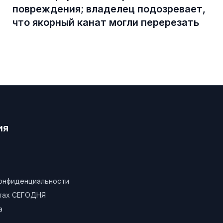
повреждения; владелец подозревает,
что якорный канат могли перерезать
ия
конфиденциальности
атах СЕГОДНЯ
а