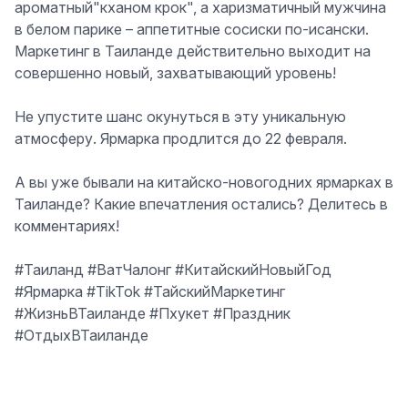
ароматный"кханом крок", а харизматичный мужчина
в белом парике – аппетитные сосиски по-исански.
Маркетинг в Таиланде действительно выходит на
совершенно новый, захватывающий уровень!
Не упустите шанс окунуться в эту уникальную
атмосферу. Ярмарка продлится до 22 февраля.
А вы уже бывали на китайско-новогодних ярмарках в
Таиланде? Какие впечатления остались? Делитесь в
комментариях!
#Таиланд #ВатЧалонг #КитайскийНовыйГод
#Ярмарка #TikTok #ТайскийМаркетинг
#ЖизньВТаиланде #Пхукет #Праздник
#ОтдыхВТаиланде