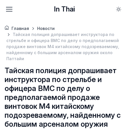
In Thai
Главная
Новости
Тайская полиция допрашивает инструктора по
стрельбе и офицера ВМС по делу о предполагаемой
продаже винтовок M4 китайскому подозреваемому,
найденному с большим арсеналом оружия около
Паттайи
Тайская полиция допрашивает
инструктора по стрельбе и
офицера ВМС по делу о
предполагаемой продаже
винтовок M4 китайскому
подозреваемому, найденному с
большим арсеналом оружия