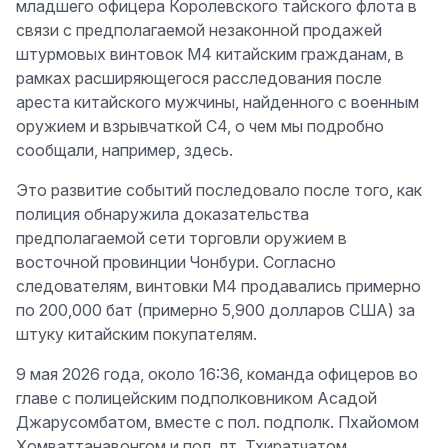
младшего офицера Королевского тайского флота в
связи с предполагаемой незаконной продажей
штурмовых винтовок M4 китайским гражданам, в
рамках расширяющегося расследования после
ареста китайского мужчины, найденного с военным
оружием и взрывчаткой C4, о чем мы подробно
сообщали, например, здесь.
Это развитие событий последовало после того, как
полиция обнаружила доказательства
предполагаемой сети торговли оружием в
восточной провинции Чонбури. Согласно
следователям, винтовки M4 продавались примерно
по 200,000 бат (примерно 5,900 долларов США) за
штуку китайским покупателям.
9 мая 2026 года, около 16:36, команда офицеров во
главе с полицейским подполковником Асадой
Джарусомбатом, вместе с пол. подполк. Пхайомом
Хомваттанавонгом и пол. лт. Тхиратчатом