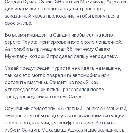
Сандип Кумар Сунил, 39-летний Мохаммад Аджаз и
две индийские женщины ждали транспорт,
заказанный через приложение, чтобы вернуться в
свое жилье.
Во время инцидента Сандип якобы сел на капот
серого Toyota, припаркованного около лапшечной.
Автомобиль принадлежал 65-летнему Саваю
Мунклабу, который продавал лапшу неподалеку.
Савай предупредил туриста не сидеть на машине,
так как это могло повредить автомобиль или
оставить вмятины. Сандип, который, как
утверждается, был пьян, разозлился после
предупреждения и толкнул Савая.
Случайный свидетель, 44-летний Танакорн Маничай,
вмешался, чтобы не допустить эскалации ситуации
после того, как увидел конфронтацию. Затем его
избили Сандип, Мохаммад Аджаз и две женщины, в