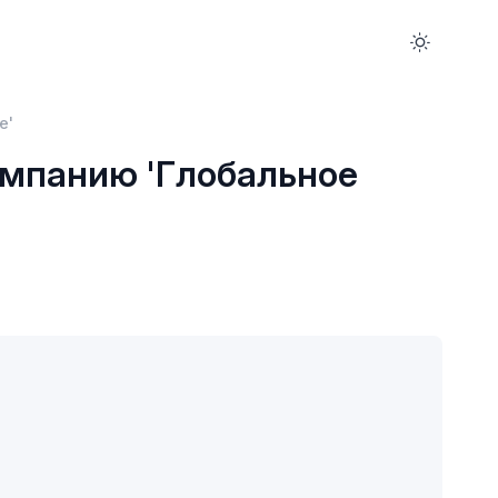
е'
ампанию 'Глобальное