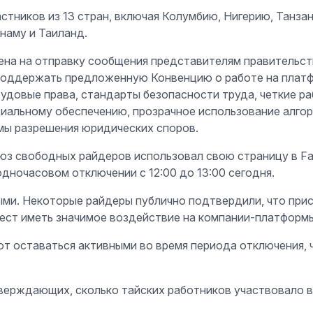
астников из 13 стран, включая Колумбию, Нигерию, Танза
наму и Таиланд.
лена на отправку сообщения представителям правительс
 поддержать предложенную Конвенцию о работе на плат
довые права, стандарты безопасности труда, четкие раб
иальному обеспечению, прозрачное использование алгор
мы разрешения юридических споров.
Союз свободных райдеров использовал свою страницу в Fa
одночасовом отключении с 12:00 до 13:00 сегодня.
и. Некоторые райдеры публично подтвердили, что присо
ест иметь значимое воздействие на компании-платформы
ют оставаться активными во время периода отключения,
ерждающих, сколько тайских работников участвовало в 