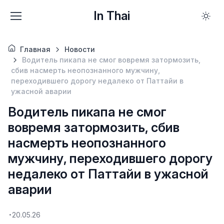
In Thai
Главная
Новости
Водитель пикапа не смог вовремя затормозить,
сбив насмерть неопознанного мужчину,
переходившего дорогу недалеко от Паттайи в
ужасной аварии
Водитель пикапа не смог
вовремя затормозить, сбив
насмерть неопознанного
мужчину, переходившего дорогу
недалеко от Паттайи в ужасной
аварии
20.05.26