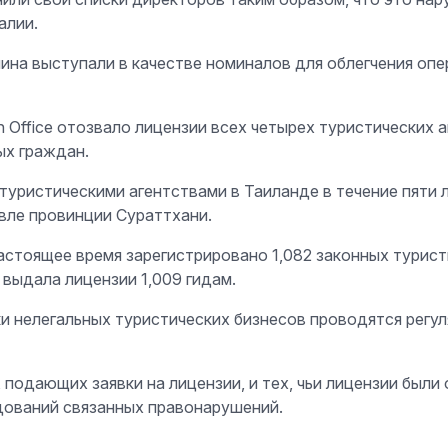
алии.
ина выступали в качестве номиналов для облегчения опе
tion Office отозвало лицензии всех четырех туристических 
ых граждан.
уристическими агентствами в Таиланде в течение пяти 
вле провинции Сураттхани.
астоящее время зарегистрировано 1,082 законных турист
 выдала лицензии 1,009 гидам.
ки нелегальных туристических бизнесов проводятся регу
 подающих заявки на лицензии, и тех, чьи лицензии были
дований связанных правонарушений.