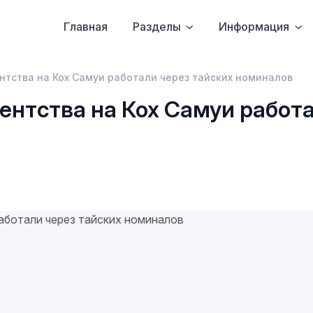
Главная
Разделы
Информация
нтства на Кох Самуи работали через тайских номиналов
ентства на Кох Самуи работа