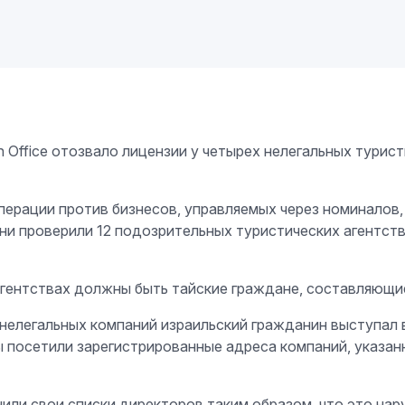
tion Office отозвало лицензии у четырех нелегальных тури
ерации против бизнесов, управляемых через номиналов, 
ани проверили 12 подозрительных туристических агентст
агентствах должны быть тайские граждане, составляющи
 нелегальных компаний израильский гражданин выступал 
ы посетили зарегистрированные адреса компаний, указан
нили свои списки директоров таким образом, что это на