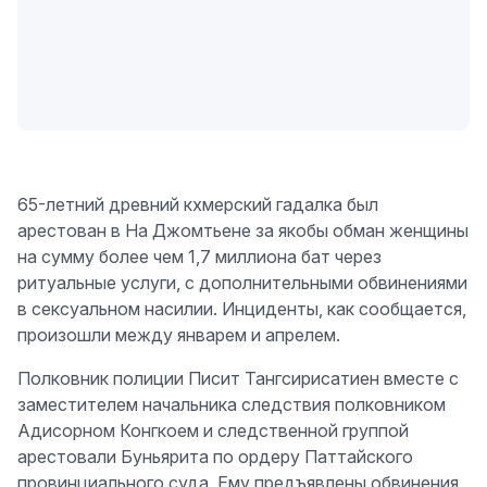
65-летний древний кхмерский гадалка был
арестован в На Джомтьене за якобы обман женщины
на сумму более чем 1,7 миллиона бат через
ритуальные услуги, с дополнительными обвинениями
в сексуальном насилии. Инциденты, как сообщается,
произошли между январем и апрелем.
Полковник полиции Писит Тангсирисатиен вместе с
заместителем начальника следствия полковником
Адисорном Конгкоем и следственной группой
арестовали Буньярита по ордеру Паттайского
провинциального суда. Ему предъявлены обвинения