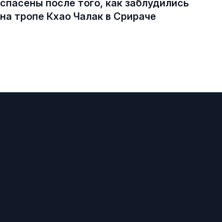
спасены после того, как заблудились
на тропе Кхао Чалак в Срираче