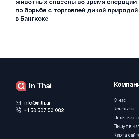
животных спасены во время операции
по борьбе с торговлей дикой природой
в Бангкоке
Компан
In Thai
О нас
info@inth.ai
Контакты
+1 50 537 53 082
Политика 
Пишут в ч
Карта сайт