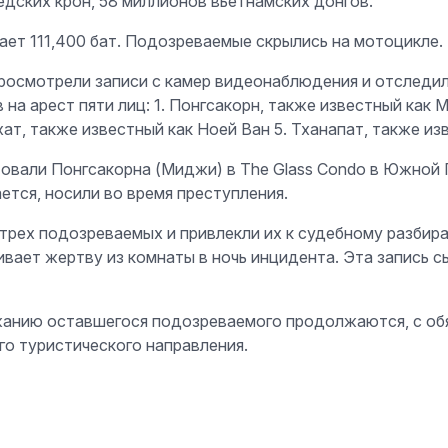
едских крон, 58 миллионов вьетнамских донгов.
ет 111,400 бат. Подозреваемые скрылись на мотоцикле.
росмотрели записи с камер видеонаблюдения и отследи
а арест пяти лиц: 1. Понгсакорн, также известный как М
ат, также известный как Ноей Ван 5. Тханапат, также из
стовали Понгсакорна (Миджи) в The Glass Condo в Южной 
ется, носили во время преступления.
 трех подозреваемых и привлекли их к судебному разби
кивает жертву из комнаты в ночь инцидента. Эта запись 
ржанию оставшегося подозреваемого продолжаются, с об
о туристического направления.