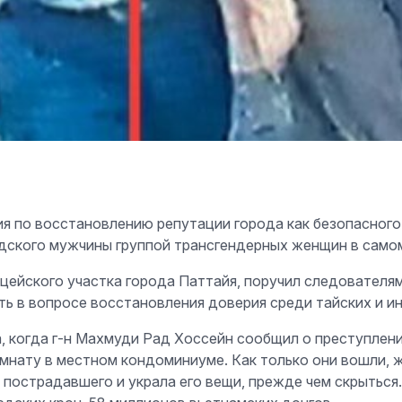
лия по восстановлению репутации города как безопасног
едского мужчины группой трансгендерных женщин в само
цейского участка города Паттайя, поручил следователя
ь в вопросе восстановления доверия среди тайских и и
а, когда г-н Махмуди Рад Хоссейн сообщил о преступлен
мнату в местном кондоминиуме. Как только они вошли, 
на пострадавшего и украла его вещи, прежде чем скрытьс