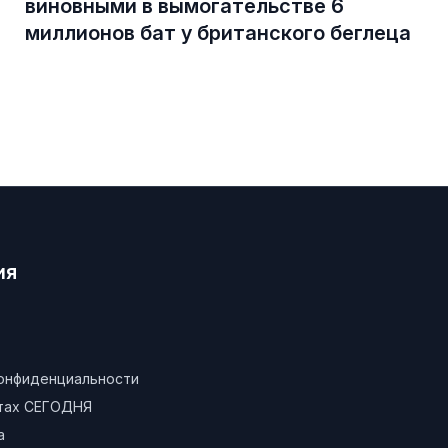
виновными в вымогательстве 6
миллионов бат у британского беглеца
ия
конфиденциальности
атах СЕГОДНЯ
а