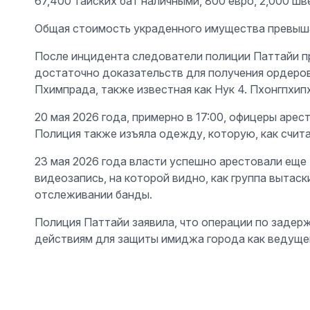
67,400 тайских бат наличными, 800 евро, 2,000 шв
Общая стоимость украденного имущества превыша
После инцидента следователи полиции Паттайи п
достаточно доказательств для получения ордеров н
Пхимпрада, также известная как Нук 4. Пхонгпхипх
20 мая 2026 года, примерно в 17:00, офицеры аре
Полиция также изъяла одежду, которую, как счита
23 мая 2026 года власти успешно арестовали еще
видеозапись, на которой видно, как группа вытас
отслеживании банды.
Полиция Паттайи заявила, что операции по заде
действиям для защиты имиджа города как ведущег