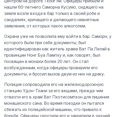
центром на дороге Тхонг Яй. Офицеры прибыли и
нашли 60-летнего Саморна Кусумо, сидящего на
земле возле входа в бар только в своей робе и
сандалиях, кричащего и делающего невнятные
заявления, от которых пахло алкоголем.
Охрана уже не позволила ему войти в бар. Саморн, у
которого были при себе документы, был
идентифицирован как житель храма Ват Па Лелай в
провинции Нонг Буа Лампху и, как говорят, был
посвящен в монахи более 20 лет. Он стал
возбужденным, когда офицеры проверили его
документы, и бросил вызов двум из них на драку.
Полиция сопроводила его на железнодорожную
станцию Удон-Тхани за его вещами, прежде чем
отвезти его в храм Ват Пхотисомпхон для лишения
монашеского сана. Во время поездки он пытался
сбежать из полицейской машины, что привело к
борьбе. Офицеры скрутили его и закрепили в задней