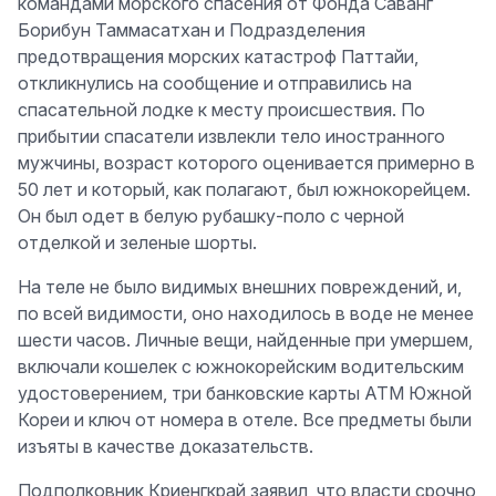
командами морского спасения от Фонда Саванг
Борибун Таммасатхан и Подразделения
предотвращения морских катастроф Паттайи,
откликнулись на сообщение и отправились на
спасательной лодке к месту происшествия. По
прибытии спасатели извлекли тело иностранного
мужчины, возраст которого оценивается примерно в
50 лет и который, как полагают, был южнокорейцем.
Он был одет в белую рубашку-поло с черной
отделкой и зеленые шорты.
На теле не было видимых внешних повреждений, и,
по всей видимости, оно находилось в воде не менее
шести часов. Личные вещи, найденные при умершем,
включали кошелек с южнокорейским водительским
удостоверением, три банковские карты ATM Южной
Кореи и ключ от номера в отеле. Все предметы были
изъяты в качестве доказательств.
Подполковник Криенгкрай заявил, что власти срочно