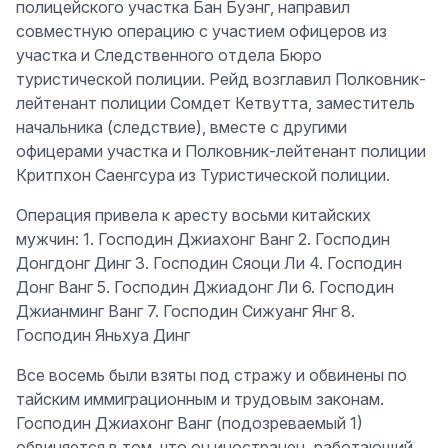
полицейского участка Бан Буэнг, направил
совместную операцию с участием офицеров из
участка и Следственного отдела Бюро
туристической полиции. Рейд возглавил Полковник-
лейтенант полиции Сомдет Кетвутта, заместитель
начальника (следствие), вместе с другими
офицерами участка и Полковник-лейтенант полиции
Критпхон Саенгсура из Туристической полиции.
Операция привела к аресту восьми китайских
мужчин: 1. Господин Джиахонг Ванг 2. Господин
Донгдонг Динг 3. Господин Сяоци Ли 4. Господин
Донг Ванг 5. Господин Джиадонг Ли 6. Господин
Джианминг Ванг 7. Господин Сижуанг Янг 8.
Господин Яньхуа Динг
Все восемь были взяты под стражу и обвинены по
тайским иммиграционным и трудовым законам.
Господин Джиахонг Ванг (подозреваемый 1)
обвиняется в том, что он иностранец, работающий