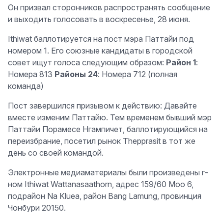
Он призвал сторонников распространять сообщение
и выходить голосовать в воскресенье, 28 июня.
Ithiwat баллотируется на пост мэра Паттайи под
номером 1. Его союзные кандидаты в городской
совет ищут голоса следующим образом:
Район 1
:
Номера 813
Районы 24
: Номера 712 (полная
команда)
Пост завершился призывом к действию: Давайте
вместе изменим Паттайю. Тем временем бывший мэр
Паттайи Порамесе Нгампичет, баллотирующийся на
переизбрание, посетил рынок Thepprasit в тот же
день со своей командой.
Электронные медиаматериалы были произведены г-
ном Ithiwat Wattanasaathorn, адрес 159/60 Moo 6,
подрайон Na Kluea, район Bang Lamung, провинция
Чонбури 20150.