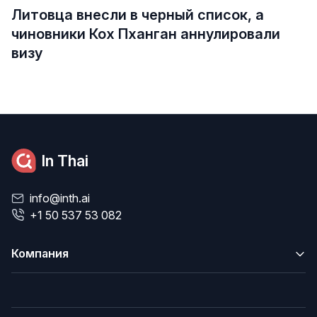
Литовца внесли в черный список, а
чиновники Кох Пханган аннулировали
визу
In Thai
info@inth.ai
+1 50 537 53 082
Компания