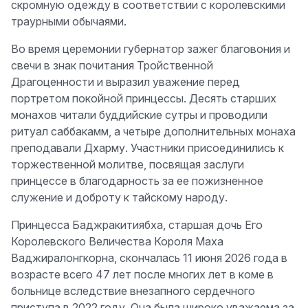
скромную одежду в соответствии с королевскими
траурными обычаями.
Во время церемонии губернатор зажег благовония и
свечи в знак почитания Тройственной
Драгоценности и выразил уважение перед
портретом покойной принцессы. Десять старших
монахов читали буддийские сутры и проводили
ритуал саббакамм, а четыре дополнительных монаха
преподавали Дхарму. Участники присоединились к
торжественной молитве, посвящая заслуги
принцессе в благодарность за ее пожизненное
служение и доброту к тайскому народу.
Принцесса Баджракитиябха, старшая дочь Его
Королевского Величества Короля Маха
Ваджиралонгкорна, скончалась 11 июня 2026 года в
возрасте всего 47 лет после многих лет в коме в
больнице вследствие внезапного сердечного
приступа в 2022 году. Она была широко уважаема за