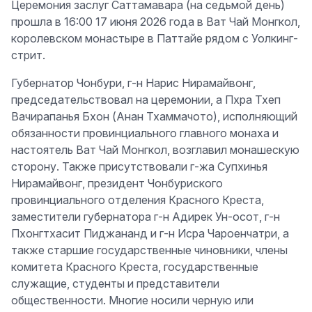
Церемония заслуг Саттамавара (на седьмой день)
прошла в 16:00 17 июня 2026 года в Ват Чай Монгкол,
королевском монастыре в Паттайе рядом с Уолкинг-
стрит.
Губернатор Чонбури, г-н Нарис Нирамайвонг,
председательствовал на церемонии, а Пхра Тхеп
Вачирапанья Бхон (Анан Тхаммачото), исполняющий
обязанности провинциального главного монаха и
настоятель Ват Чай Монгкол, возглавил монашескую
сторону. Также присутствовали г-жа Супхинья
Нирамайвонг, президент Чонбуриского
провинциального отделения Красного Креста,
заместители губернатора г-н Адирек Ун-осот, г-н
Пхонгтхасит Пиджананд и г-н Исра Чароенчатри, а
также старшие государственные чиновники, члены
комитета Красного Креста, государственные
служащие, студенты и представители
общественности. Многие носили черную или