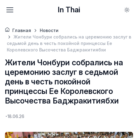
In Thai
Главная
Новости
Жители Чонбури собрались на церемонию заслуг в
седьмой день в честь покойной принцессы Ее
Королевского Высочества Баджракитиябхи
Жители Чонбури собрались на
церемонию заслуг в седьмой
день в честь покойной
принцессы Ее Королевского
Высочества Баджракитиябхи
18.06.26