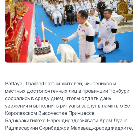
Pattaya, Thailand Сотни жителей, чиновников и
местных достопочтенных лиц в провинции Чонбури
собрались в среду днем, чтобы отдать дань
уважения и выполнить ритуалы заслуг в память о Ее
Королевском Высочестве Принцессе
Баджракитиябхе Нарендирадебьявати Кром Луанг
Раджасарини Сирибаджра Махаваджрараджадхите.