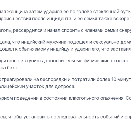
ная женщина затем ударила ее по голове стеклянной бут
роисшествия после инцидента, и ее семья также вскоре 
оголь, рассердился и начал спорить с членами семьи сна
ала, что индийский мужчина подошел и сексуально домо
одошел к обвиняемому индийцу и ударил его, что застав
британец вступил в дополнительные физические столкн
са бахт.
треагировали на беспорядки и потратили более 10 минут
олицейский участок для допроса.
урном поведении в состоянии алкогольного опьянения. С
сы, чтобы установить последовательность событий и оп