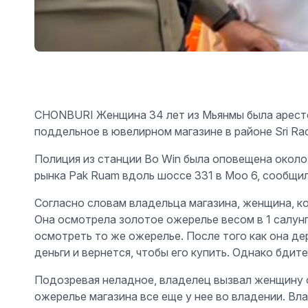
CHONBURI Женщина 34 лет из Мьянмы была арестов
поддельное в ювелирном магазине в районе Sri Ra
Полиция из станции Bo Win была оповещена около 
рынка Pak Ruam вдоль шоссе 331 в Moo 6, сообщил
Согласно словам владельца магазина, женщина, ко
Она осмотрела золотое ожерелье весом в 1 салунг
осмотреть то же ожерелье. После того как она дер
деньги и вернется, чтобы его купить. Однако бдит
Подозревая неладное, владелец вызвал женщину о
ожерелье магазина все еще у нее во владении. Вла