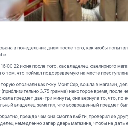
ана в понедельник днем после того, как якобы попытал
cha.
16:00 22 июня после того, как владелец ювелирного маг
 о том, что поймал подозреваемую на месте преступлени
торую опознали как г-жу Монг Сер, вошла в магазин, дел
 (приблизительно 3.75 грамма) некоторое время, после ч
жала предмет две-три минуты, она вернула то, что, по е
ельный владелец заметил, что возвращенный предмет был 
братно, прежде чем она смогла выйти, проверил ее друг
делец немедленно запер дверь магазина, чтобы не дать е