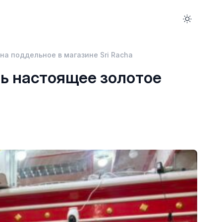
а поддельное в магазине Sri Racha
ь настоящее золотое