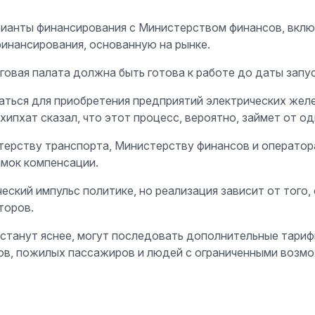
рианты финансирования с Министерством финансов, вклю
финансирования, основанную на рынке.
говая палата должна быть готова к работе до даты запус
аться для приобретения предприятий электрических жел
ипхат сказал, что этот процесс, вероятно, займет от од
стерству транспорта, Министерству финансов и операто
амок компенсации.
кий импульс политике, но реализация зависит от того, 
торов.
 станут яснее, могут последовать дополнительные тари
тов, пожилых пассажиров и людей с ограниченными возм