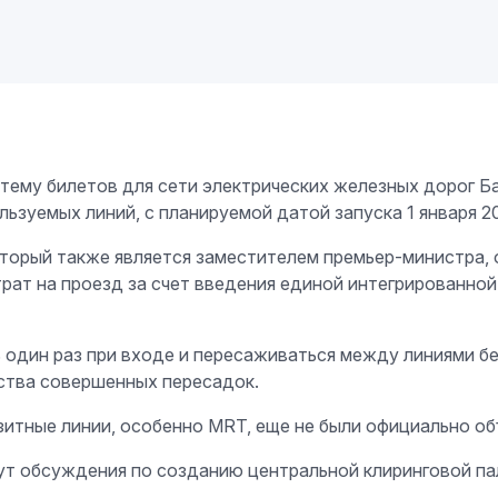
ему билетов для сети электрических железных дорог Бан
льзуемых линий, с планируемой датой запуска 1 января 2
торый также является заместителем премьер-министра, о
трат на проезд за счет введения единой интегрированно
 один раз при входе и пересаживаться между линиями 
ества совершенных пересадок.
зитные линии, особенно MRT, еще не были официально об
нут обсуждения по созданию центральной клиринговой па