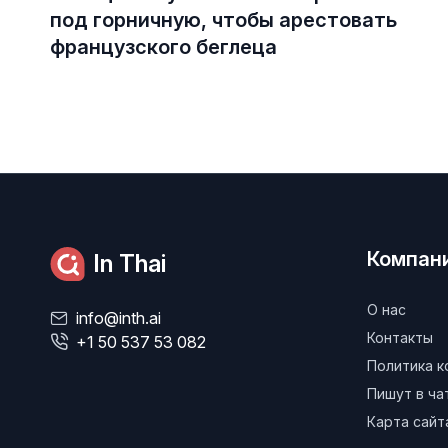
под горничную, чтобы арестовать
французского беглеца
Компан
In Thai
О нас
info@inth.ai
Контакты
+1 50 537 53 082
Политика 
Пишут в ч
Карта сайт