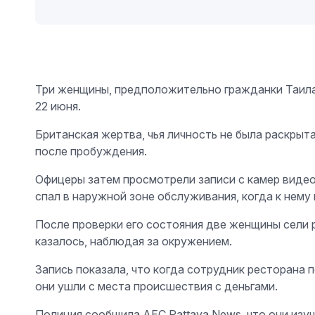
Три женщины, предположительно гражданки Таиланд
22 июня.
Британская жертва, чья личность не была раскрыт
после пробуждения.
Офицеры затем просмотрели записи с камер видеон
спал в наружной зоне обслуживания, когда к нем
После проверки его состояния две женщины сели ря
казалось, наблюдая за окружением.
Запись показала, что когда сотрудник ресторана 
они ушли с места происшествия с деньгами.
Полиция сообщила AEC Pattaya News, что они изу