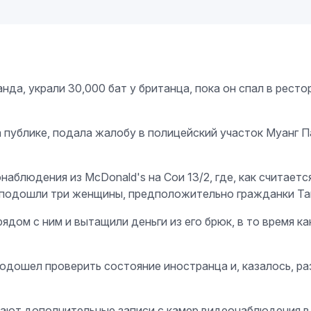
а, украли 30,000 бат у британца, пока он спал в ресто
а публике, подала жалобу в полицейский участок Муанг П
аблюдения из McDonald's на Сои 13/2, где, как считаетс
у подошли три женщины, предположительно гражданки Та
дом с ним и вытащили деньги из его брюк, в то время ка
подошел проверить состояние иностранца и, казалось, р
чают дополнительные записи с камер видеонаблюдения в