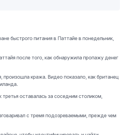
ране быстрого питания в Паттайе в понедельник,
аттайя после того, как обнаружила пропажу денег
я, произошла кража. Видео показало, как британец
иланда.
к третья оставалась за соседним столиком,
азговаривал с тремя подозреваемыми, прежде чем
 районе, чтобы идентифицировать и найти