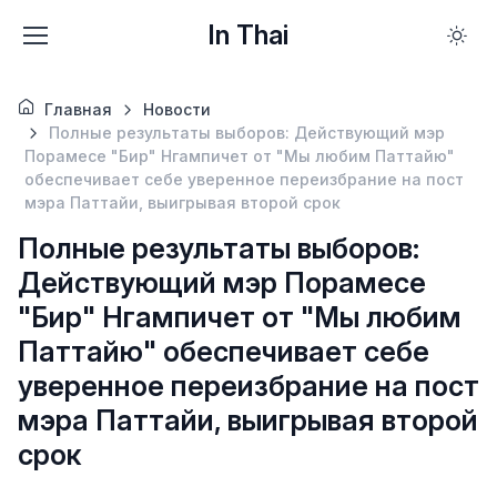
In Thai
Главная
Новости
Полные результаты выборов: Действующий мэр
Порамесе "Бир" Нгампичет от "Мы любим Паттайю"
обеспечивает себе уверенное переизбрание на пост
мэра Паттайи, выигрывая второй срок
Полные результаты выборов:
Действующий мэр Порамесе
"Бир" Нгампичет от "Мы любим
Паттайю" обеспечивает себе
уверенное переизбрание на пост
мэра Паттайи, выигрывая второй
срок