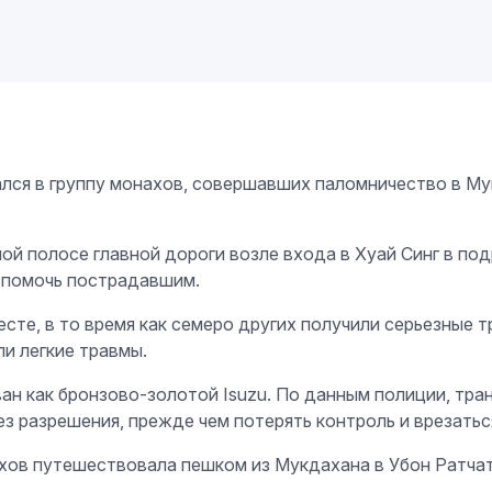
ался в группу монахов, совершавших паломничество в Мук
ой полосе главной дороги возле входа в Хуай Синг в под
 помочь пострадавшим.
есте, в то время как семеро других получили серьезные 
и легкие травмы.
ан как бронзово-золотой Isuzu. По данным полиции, тра
з разрешения, прежде чем потерять контроль и врезаться
ахов путешествовала пешком из Мукдахана в Убон Ратчат