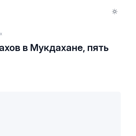
х
ахов в Мукдахане, пять