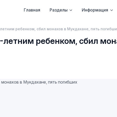
Главная
Разделы
Информация
-летним ребенком, сбил монахов в Мукдахане, пять погибши
1-летним ребенком, сбил мон