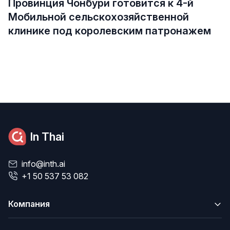
Провинция Чонбури готовится к 4-й
Мобильной сельскохозяйственной
клинике под королевским патронажем
In Thai
info@inth.ai
+1 50 537 53 082
Компания