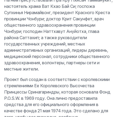
На нем присутствовали Пра Кру Пхисан Тамманукит,
настоятель храма Ват Кхао Бай Си; госпожа
Супхинья Нирамайвонг, президент Красного Креста
провинции Чонбури; доктор Крит Сакунфет, врач
общественного здравоохранения провинции
Чонбури; господин Наттхавут Ануйотха, глава
района Саттахип; а также руководители
государственных учреждений, местных
административных организаций, лидеры деревень,
медицинский персонал, сотрудники общественного
здравоохранения, волонтеры, партнеры сети и
местные жители.
Проект был создан в соответствии с королевскими
стремлениями Ее Королевского Высочества
Принцессы Сринагариндры, которая основала Фонд
P.O.S.W. в 1969 году. Она лично предоставила
средства для его официального оформления в
качестве фонда 21 мая 1974 года. Это сделано для