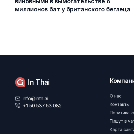
виновными в вымогательстве 6
миллионов бат у британского беглеца
Компан
In Thai
О нас
info@inth.ai
Контакты
+1 50 537 53 082
Политика 
Пишут в ч
Карта сайт