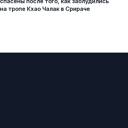
спасены после того, как заблудились
на тропе Кхао Чалак в Срираче