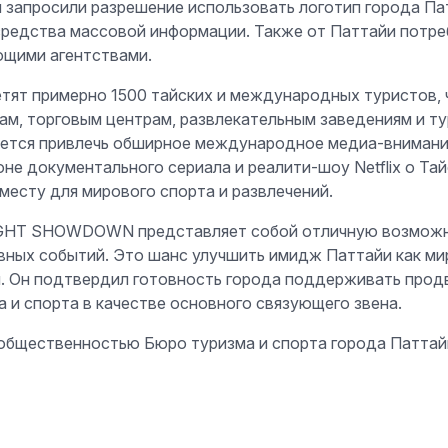
запросили разрешение использовать логотип города Пат
средства массовой информации. Также от Паттайи потре
ющими агентствами.
тят примерно 1500 тайских и международных туристов, 
ам, торговым центрам, развлекательным заведениям и т
ается привлечь обширное международное медиа-внимание
не документального сериала и реалити-шоу Netflix о Та
месту для мирового спорта и развлечений.
IGHT SHOWDOWN представляет собой отличную возможн
ых событий. Это шанс улучшить имидж Паттайи как мир
ил. Он подтвердил готовность города поддерживать про
 и спорта в качестве основного связующего звена.
 общественностью Бюро туризма и спорта города Паттай