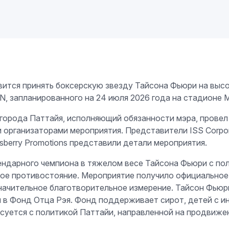
готовится принять боксерскую звезду Тайсона Фьюри на 
апланированного на 24 июля 2026 года на стадионе M
 города Паттайя, исполняющий обязанности мэра, провел
рганизаторами мероприятия. Представители ISS Corpora
nsberry Promotions представили детали мероприятия.
ендарного чемпиона в тяжелом весе Тайсона Фьюри с по
е противостояние. Мероприятие получило официальное 
начительное благотворительное измерение. Тайсон Фьюри
 в Фонд Отца Рэя. Фонд поддерживает сирот, детей с 
асуется с политикой Паттайи, направленной на продвиж