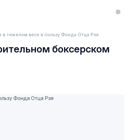
 в тяжелом весе в пользу Фонда Отца Рэя
рительном боксерском