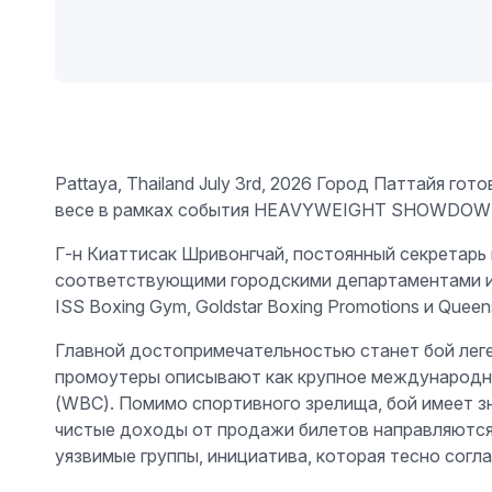
Pattaya, Thailand July 3rd, 2026 Город Паттайя 
весе в рамках события HEAVYWEIGHT SHOWDOWN, з
Г-н Киаттисак Шривонгчай, постоянный секретарь
соответствующими городскими департаментами и о
ISS Boxing Gym, Goldstar Boxing Promotions и Quee
Главной достопримечательностью станет бой лег
промоутеры описывают как крупное международно
(WBC). Помимо спортивного зрелища, бой имеет з
чистые доходы от продажи билетов направляются
уязвимые группы, инициатива, которая тесно согл