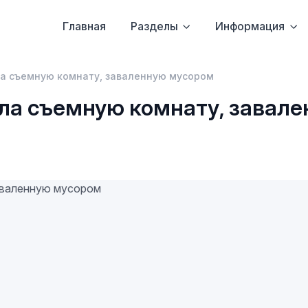
Главная
Разделы
Информация
ла съемную комнату, заваленную мусором
ила съемную комнату, завал