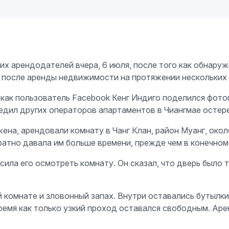
х арендодателей вчера, 6 июля, после того как обнаруж
а после аренды недвижимости на протяжении нескольких 
о как пользователь Facebook Кенг Индиго поделился фот
дил других операторов апартаментов в Чиангмае остере
ена, арендовали комнату в Чанг Клан, район Муанг, окол
атно давала им больше времени, прежде чем в конечном 
сила его осмотреть комнату. Он сказал, что дверь было 
й комнате и зловонный запах. Внутри оставались бутылки
 время как только узкий проход оставался свободным. А