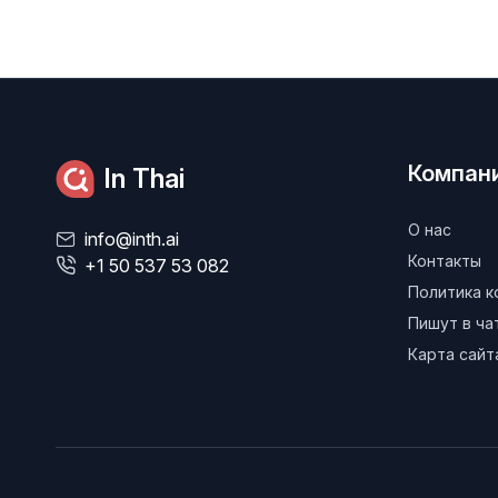
Компан
In Thai
О нас
info@inth.ai
Контакты
+1 50 537 53 082
Политика 
Пишут в ч
Карта сайт