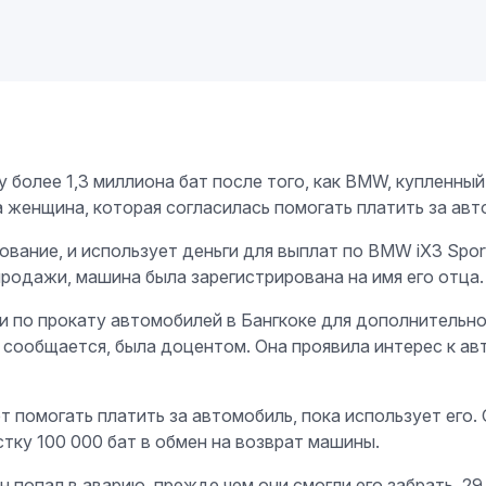
 более 1,3 миллиона бат после того, как BMW, купленный
а женщина, которая согласилась помогать платить за авт
ание, и использует деньги для выплат по BMW iX3 Sport
родажи, машина была зарегистрирована на имя его отца.
и по прокату автомобилей в Бангкоке для дополнительн
ак сообщается, была доцентом. Она проявила интерес к 
т помогать платить за автомобиль, пока использует его.
тку 100 000 бат в обмен на возврат машины.
 попал в аварию, прежде чем они смогли его забрать. 29