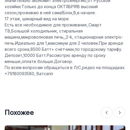
значительно экономит электроэнергию,от Русской
хозяйки.Tолько до конца ОКТЯБРЯ!В высокий
сезон,проживаю в ней сама!Блок,В,в начале.
17 этаж, шикарный вид на море.
Есть все необходимое для проживания.,Смарт
ТВ,Большой холодильник, стиральная
машина,микроволновая печь,,2-k, стационарная электро-
печь.Идеально для 1,максимум для 2 человек.При аренде
всего срока,8500 Батт+ счётчики,по городскому тарифу.
Депозит,10000 Батт.Рассмотрю аренду по сроку
меньше,оплате больше.Договор.
По всем вопросам обращаться в Л/С,редко на площадках.
+79180093580, Ватсапп
Похожее