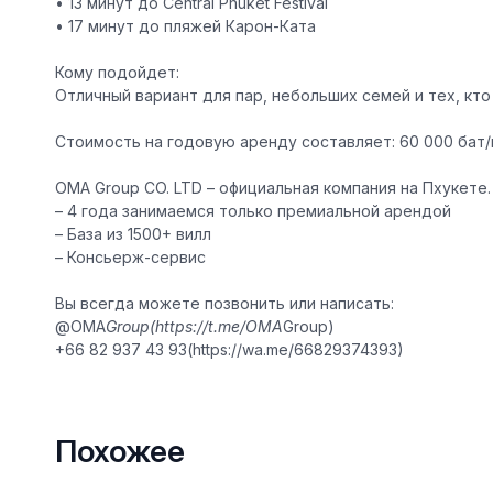
• 13 минут до Central Phuket Festival
• 17 минут до пляжей Карон-Ката
Кому подойдет:
Отличный вариант для пар, небольших семей и тех, кт
Стоимость на годовую аренду составляет: 60 000 бат
OMA Group CO. LTD – официальная компания на Пхукете.
– 4 года занимаемся только премиальной арендой
– База из 1500+ вилл
– Консьерж-сервис
Вы всегда можете позвонить или написать:
@OMA
Group(https://t.me/OMA
Group)
+66 82 937 43 93(https://wa.me/66829374393)
Похожее