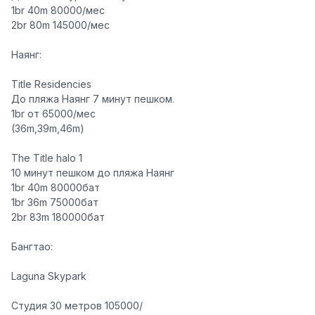
1br 40m 80000/мес
2br 80m 145000/мес
Наянг:
Title Residencies
До пляжа Наянг 7 минут пешком.
1br от 65000/мес
(36m,39m,46m)
The Title halo 1
10 минут пешком до пляжа Наянг
1br 40m 80000бат
1br 36m 75000бат
2br 83m 180000бат
Бангтао:
Laguna Skypark
Студия 30 метров 105000/