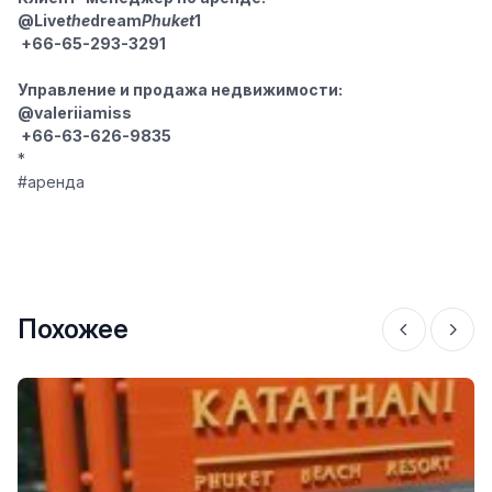
@Live
the
dream
Phuket
1
+66-65-293-3291
Управление и продажа недвижимости:
@valeriiamiss
+66-63-626-9835
*
#аренда
Похожее