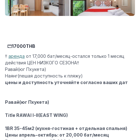
17000THB
‼️
аренда
от 17,000 бат/месяц-остался только 1 месяц
действия ЦЕН НИЗКОГО СЕЗОНА
‼️
Равай
(юг Пхукета)
Наянг
(пешая доступность к пляжу)
цены и доступность уточняйте согласно ваших дат
Равай
(юг Пхукета)️
Title RAWAI I-II(EAST WING)
1BR 35-45м2
(кухня-гостиная + отдельная спальня)
Цены апрель-октябрь: от 20,000 бат/месяц