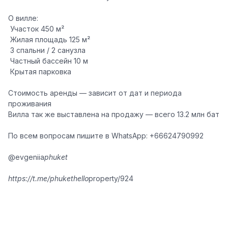
О вилле:
️ Участок 450 м²
️ Жилая площадь 125 м²
️ 3 спальни / 2 санузла
️ Частный бассейн 10 м ‍️
️ Крытая парковка
Стоимость аренды — зависит от дат и периода
проживания
Вилла так же выставлена на продажу — всего
13.2 млн бат
По всем вопросам пишите в WhatsApp: +66624790992
@evgeniia
phuket
https://t.me/phukethello
property/924