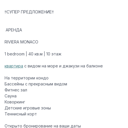
‼️СУПЕР ПРЕДЛОЖЕНИЕ‼️
️ АРЕНДА ️
RIVIERA MONACO
1 bedroom | 40 кв.м | 10 этаж
квартира
с видом на море и джакузи на балконе
На территории кондо
️Бассейны с прекрасным видом
️Фитнес зал
️Сауна
️Коворкинг
️Детские игровые зоны
️Теннисный корт
Открыто бронирование на ваши даты