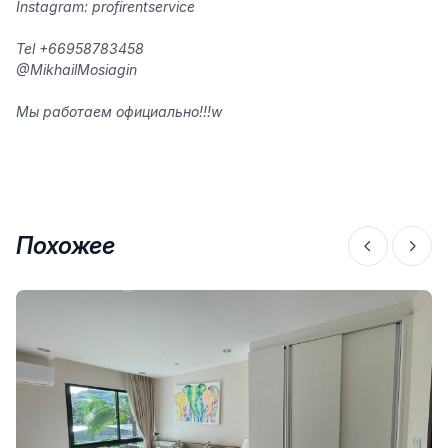
Instagram: profi
rent
service
Tel +66958783458
@Mikhail
Mosiagin
‍️Мы работаем официально!!!w
Похожее