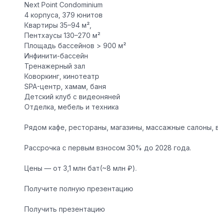
️Next Point Condominium
️4 корпуса, 379 юнитов
️Квартиры 35–94 м²,
️Пентхаусы 130–270 м²
️Площадь бассейнов > 900 м²
️Инфинити-бассейн
️Тренажерный зал
️Коворкинг, кинотеатр
️SPA-центр, хамам, баня
️Детский клуб с видеоняней
️Отделка, мебель и техника
Рядом кафе, рестораны, магазины, массажные салоны, 
Рассрочка с первым взносом 30% до 2028 года.
Цены — от 3,1 млн бат(~8 млн ₽).
Получите полную презентацию
Получить презентацию